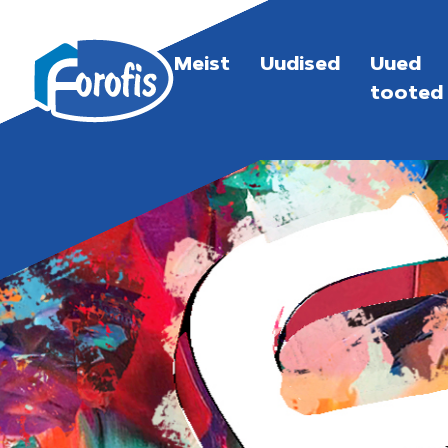
Meist
Uudised
Uued
tooted