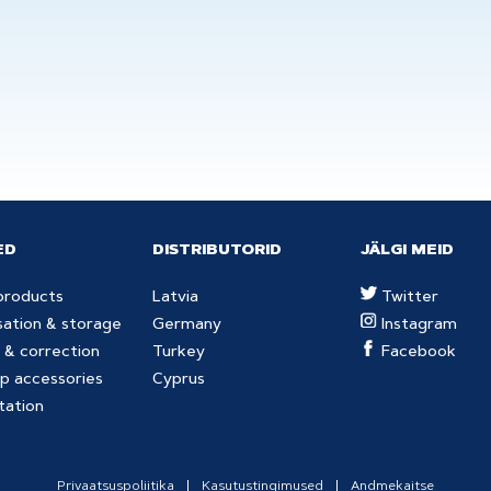
ED
DISTRIBUTORID
JÄLGI MEID
products
Latvia
Twitter
sation & storage
Germany
Instagram
 & correction
Turkey
Facebook
p accessories
Cyprus
tation
Privaatsuspoliitika
Kasutustingimused
Andmekaitse