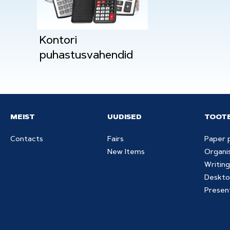
Kontori
puhastusvahendid
MEIST
UUDISED
TOOT
Contacts
Fairs
Paper 
New Items
Organi
Writing
Deskto
Presen