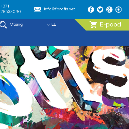
+371
info@forofis.net
28633090
E-pood
Otsing
EE