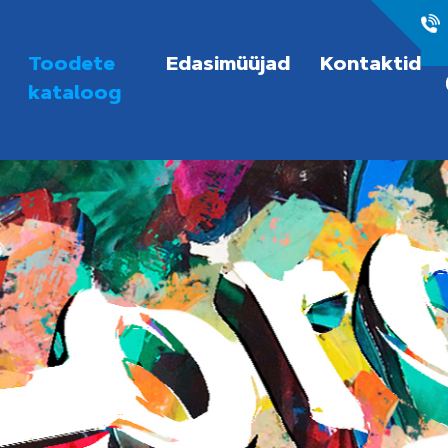
Toodete
Edasimüüjad
Kontaktid
kataloog