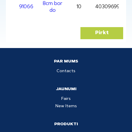
8cm bor
91066
10
403096991066
do
Pirkt
PAR MUMS
Contacts
JAUNUMI
Fairs
New Items
PRODUKTI