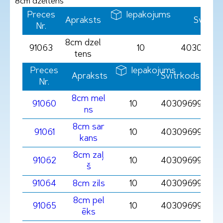
8cm dzeltens
Preces
Iepakojums
Apraksts
Svītrk
Nr.
8cm dzel
91063
10
40309699
tens
Preces
Iepakojums
Apraksts
Svītrkods
Nr.
8cm mel
91060
10
403096991060
ns
8cm sar
91061
10
4030969910610
kans
8cm zaļ
91062
10
403096991062
š
91064
8cm zils
10
403096991064
8cm pel
91065
10
403096991065
ēks