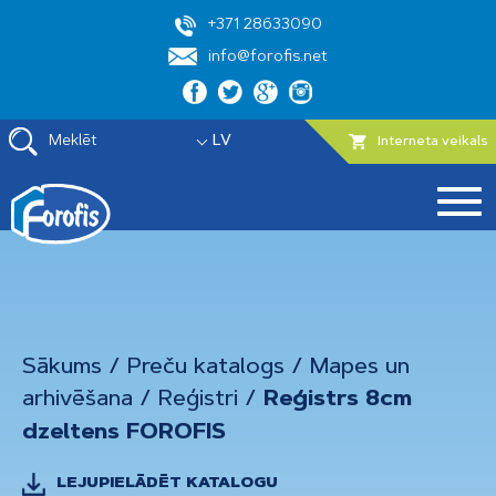
+371 28633090
info@forofis.net
Meklēt
LV
Interneta veikals
Sākums
/
Preču katalogs
/
Mapes un
arhivēšana
/
Reģistri
/
Reģistrs 8cm
dzeltens FOROFIS
LEJUPIELĀDĒT KATALOGU