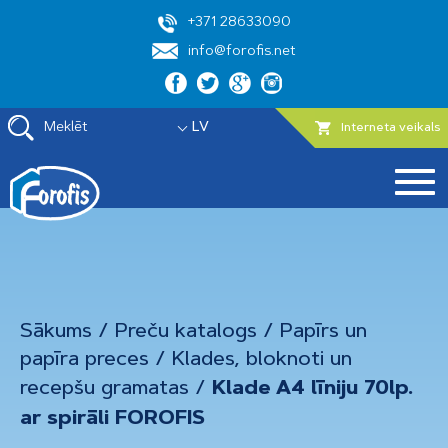
+371 28633090
info@forofis.net
Meklēt
LV
Interneta veikals
Sākums
/
Preču katalogs
/
Papīrs un
papīra preces
/
Klades, bloknoti un
recepšu gramatas
/
Klade A4 līniju 70lp.
ar spirāli FOROFIS