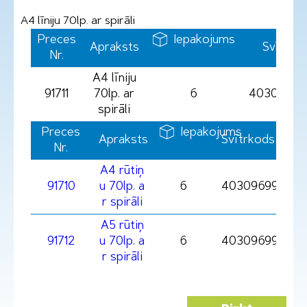
A4 līniju 70lp. ar spirāli
Preces
Iepakojums
Apraksts
Svītrko
Nr.
A4 līniju
91711
70lp. ar
6
403096991
spirāli
Preces
Iepakojums
Apraksts
Svītrkods
Nr.
A4 rūtiņ
91710
u 70lp. a
6
4030969917107
r spirāli
A5 rūtiņ
91712
u 70lp. a
6
4030969917121
r spirāli