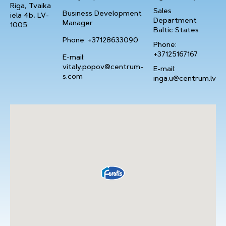
Riga, Tvaika
Sales
Business Development
iela 4b, LV-
Department
Manager
1005
Baltic States
Phone: +37128633090
Phone:
+37125167167
E-mail:
vitaly.popov@centrum-
E-mail:
s.com
inga.u@centrum.lv