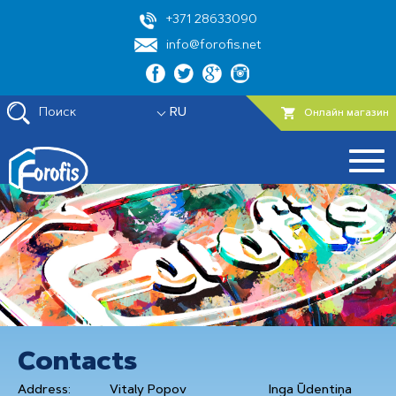
+371 28633090
info@forofis.net
Поиск
RU
Онлайн магазин
Contacts
Address:
Vitaly Popov
Inga Ūdentiņa