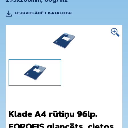
295x208mm, 60g/m2
LEJUPIELĀDĒT KATALOGU
Klade A4 rūtiņu 96lp.
FOROFIS glancēts, cietos