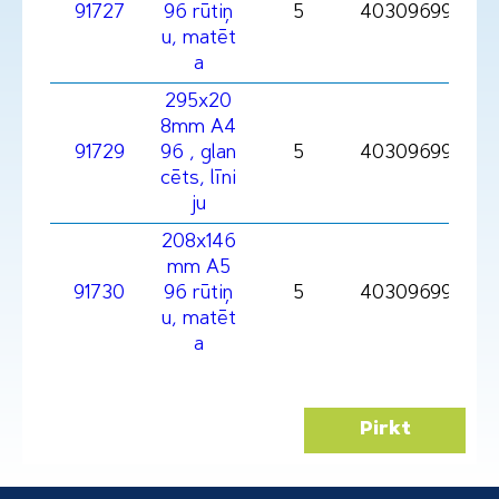
91727
96 rūtiņ
5
403096991727
u, matēt
a
295x20
8mm A4
91729
96 , glan
5
403096991729
cēts, līni
ju
208x146
mm A5
91730
96 rūtiņ
5
403096991730
u, matēt
a
Pirkt