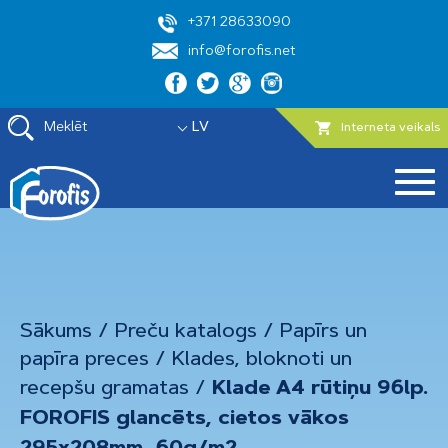
+371 28633090
info@forofis.net
Meklēt
LV
Interneta veikals
Sākums
/
Preču katalogs
/
Papīrs un
papīra preces
/
Klades, bloknoti un
recepšu gramatas
/
Klade A4 rūtiņu 96lp.
FOROFIS glancēts, cietos vākos