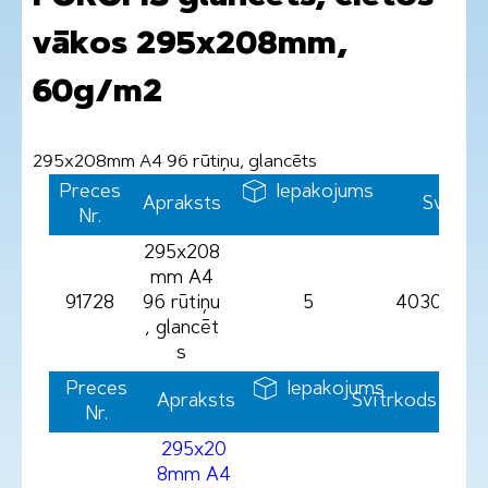
vākos 295x208mm,
60g/m2
295x208mm A4 96 rūtiņu, glancēts
Preces
Iepakojums
Apraksts
Svītrk
Nr.
295x208
mm A4
91728
96 rūtiņu
5
40309699
, glancēt
s
Preces
Iepakojums
Apraksts
Svītrkods
Nr.
295x20
8mm A4