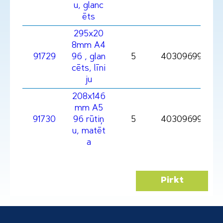
u, glanc
ēts
295x20
8mm A4
91729
96 , glan
5
403096991729
cēts, līni
ju
208x146
mm A5
91730
96 rūtiņ
5
403096991730
u, matēt
a
Pirkt