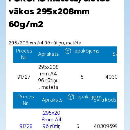
vākos 295x208mm
60g/m2
295x208mm A4 96 rūtiņu, matēta
Preces
Iepakojums
Apraksts
Svītrk
Nr.
295x208
mm A4
91727
5
40309699
96 rūtiņu
, matēta
Preces
Iepakojums
Apraksts
Svītrkods
Nr.
295x20
8mm A4
91728
96 rūtiņ
5
403096991728