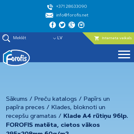
+371 28633090
info@forofis.net
Meklēt
LV
Interneta veikals
Sākums
/
Preču katalogs
/
Papīrs un
papīra preces
/
Klades, bloknoti un
recepšu gramatas
/
Klade A4 rūtiņu 96lp.
FOROFIS matēta, cietos vākos