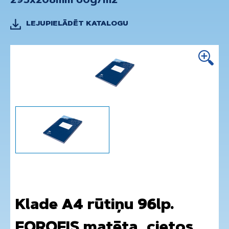
295x208mm 60g/m2
LEJUPIELĀDĒT KATALOGU
Klade A4 rūtiņu 96lp.
FOROFIS matēta, cietos