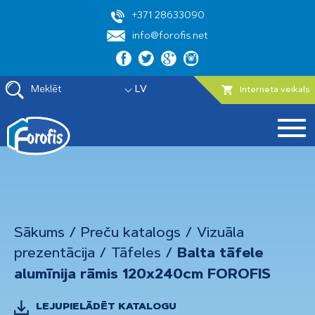
+371 28633090
info@forofis.net
Meklēt
LV
Interneta veikals
Sākums
/
Preču katalogs
/
Vizuāla
prezentācija
/
Tāfeles
/
Balta tāfele
alumīnija rāmis 120x240cm FOROFIS
LEJUPIELĀDĒT KATALOGU