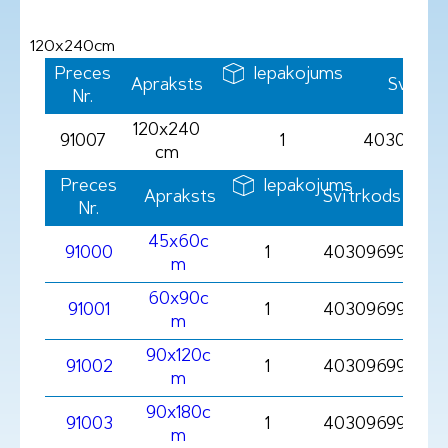
120x240cm
Preces
Iepakojums
Apraksts
Svītrk
Nr.
120x240
91007
1
40309699
cm
Preces
Iepakojums
Apraksts
Svītrkods
Nr.
45x60c
91000
1
403096991000
m
60x90c
91001
1
403096991001
m
90x120c
91002
1
403096991002
m
90x180c
91003
1
403096991003
m