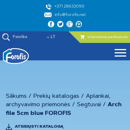
+371 28633090
info@forofis.net
Paieška
LT
Internetinė parduotuvė
Sākums
/
Prekių katalogas
/
Aplankai,
archyvavimo priemonės
/
Segtuvai
/
Arch
file 5cm blue FOROFIS
ATSISIŲSTI KATALOGĄ