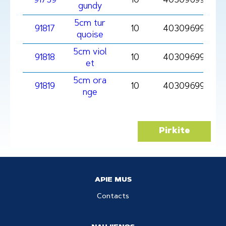
91739
10
403096991739
gundy
5cm tur
91817
10
4030969918173
quoise
5cm viol
91818
10
4030969918180
et
5cm ora
91819
10
4030969918197
nge
Pirkite
APIE MUS
Contacts