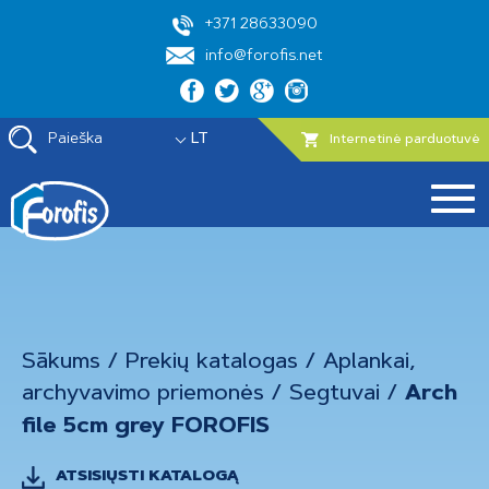
+371 28633090
info@forofis.net
Paieška
LT
Internetinė parduotuvė
Sākums
/
Prekių katalogas
/
Aplankai,
archyvavimo priemonės
/
Segtuvai
/
Arch
file 5cm grey FOROFIS
ATSISIŲSTI KATALOGĄ