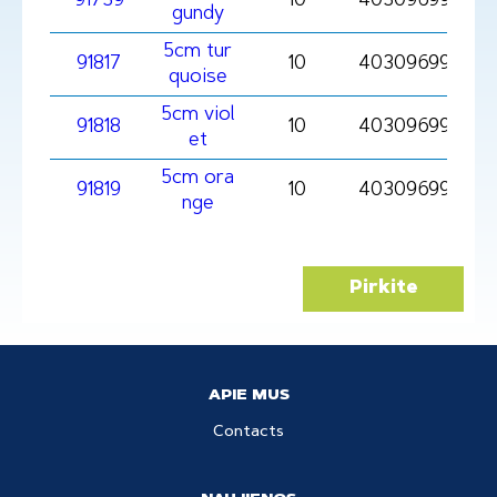
91739
10
403096991739
gundy
5cm tur
91817
10
4030969918173
quoise
5cm viol
91818
10
4030969918180
et
5cm ora
91819
10
4030969918197
nge
Pirkite
APIE MUS
Contacts