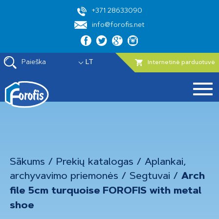
+371 28633090
info@forofis.net
Paieška
LT
Internetinė parduotuvė
Sākums
/
Prekių katalogas
/
Aplankai,
archyvavimo priemonės
/
Segtuvai
/
Arch
file 5cm turquoise FOROFIS with metal
shoe