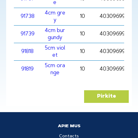
e
4cm gre
91738
10
4030969917381
y
4cm bur
91739
10
403096991739
gundy
5cm viol
91818
10
4030969918180
et
5cm ora
91819
10
4030969918197
nge
Pirkite
APIE MUS
Contacts