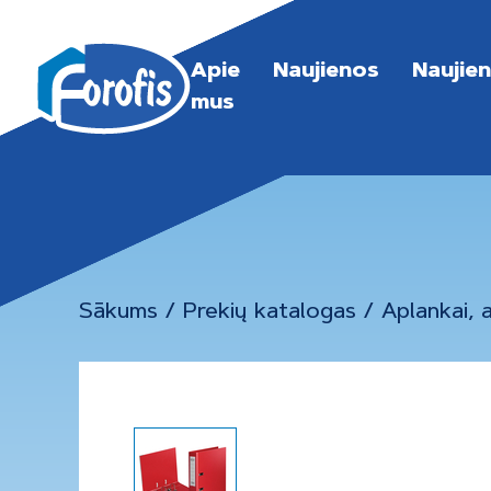
Apie
Naujienos
Naujie
mus
Sākums
/
Prekių katalogas
/
Aplankai,