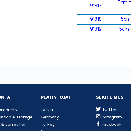
5cm t
91817
91818
5cm 
91819
5cm 
KTAI
PLATINTOJAI
SEKITE MUS
products
Latvia
Twitter
sation & storage
Germany
Instagram
 & correction
Turkey
Facebook