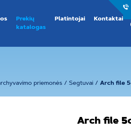
nos
Prekių
Platintojai
Kontaktai
katalogas
 archyvavimo priemonės
/
Segtuvai
/
Arch file
Arch file 