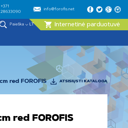
+371
info@forofis.net
28633090
Internetinė parduotuvė
Paieška
LT
 5cm red FOROFIS
ATSISIŲSTI KATALOGĄ
5cm red FOROFIS