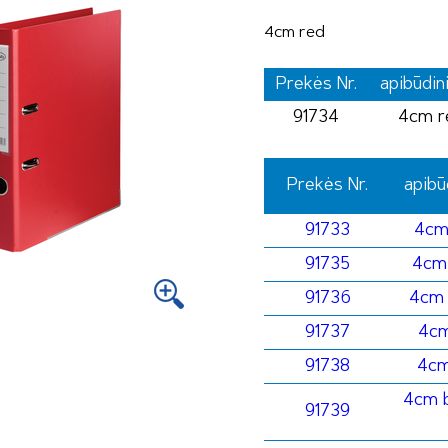
4cm red
Prekės Nr.
apibūdin
91734
4cm r
Prekės Nr.
apibū
91733
4cm
91735
4cm
91736
4cm 
91737
4cm
91738
4cm
4cm 
91739