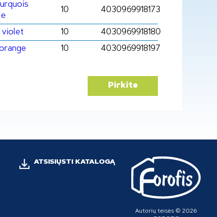
urquois
10
4030969918173
e
violet
10
4030969918180
orange
10
4030969918197
Pirkite
ATSISIŲSTI KATALOGĄ
Autorių teisės © 2026