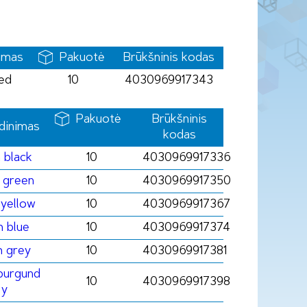
imas
Pakuotė
Brūkšninis kodas
ed
10
4030969917343
Pakuotė
Brūkšninis
dinimas
kodas
 black
10
4030969917336
 green
10
4030969917350
yellow
10
4030969917367
 blue
10
4030969917374
 grey
10
4030969917381
burgund
10
4030969917398
y